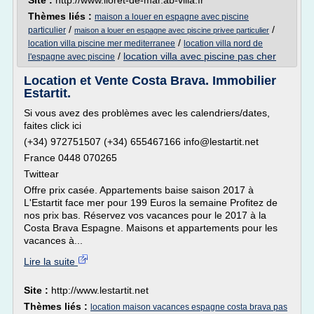
Site :
http://www.lloret-de-mar.ab-villa.fr
Thèmes liés :
maison a louer en espagne avec piscine
/
/
particulier
maison a louer en espagne avec piscine privee particulier
/
location villa piscine mer mediterranee
location villa nord de
/
location villa avec piscine pas cher
l'espagne avec piscine
Location et Vente Costa Brava. Immobilier
Estartit.
Si vous avez des problèmes avec les calendriers/dates,
faites click ici
(+34) 972751507 (+34) 655467166 info@lestartit.net
France 0448 070265
Twittear
Offre prix casée. Appartements baise saison 2017 à
L'Estartit face mer pour 199 Euros la semaine Profitez de
nos prix bas. Réservez vos vacances pour le 2017 à la
Costa Brava Espagne. Maisons et appartements pour les
vacances à...
Lire la suite
Site :
http://www.lestartit.net
Thèmes liés :
location maison vacances espagne costa brava pas