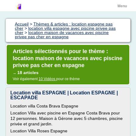
Menu
Accueil
>
Thèmes & articles : location espagne pas
cher
>
location villa espagne avec piscine privee pas
cher
>
location maison de vacances avec piscine
privee pas cher en espagne
Articles sélectionnés pour le thème :
location maison de vacances avec piscine
privee pas cher en espagne
18 articles
→
Voir également
10 Vidéos
pour ce thème
Location villa ESPAGNE | Location ESPAGNE |
ESCAPADE
Location villa Costa Brava Espagne
Location Villa avec piscine en Espagne Costa Brava pour
12 personnes. Maison à Gérone avec 5 chambres, piscine
privée et grand jardin.
Location Villa Roses Espagne