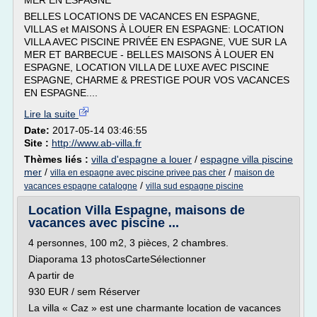
MER EN ESPAGNE
BELLES LOCATIONS DE VACANCES EN ESPAGNE,
VILLAS et MAISONS À LOUER EN ESPAGNE: LOCATION
VILLA AVEC PISCINE PRIVÉE EN ESPAGNE, VUE SUR LA
MER ET BARBECUE - BELLES MAISONS À LOUER EN
ESPAGNE, LOCATION VILLA DE LUXE AVEC PISCINE
ESPAGNE, CHARME & PRESTIGE POUR VOS VACANCES
EN ESPAGNE....
Lire la suite
Date:
2017-05-14 03:46:55
Site :
http://www.ab-villa.fr
Thèmes liés :
villa d'espagne a louer
/
espagne villa piscine
mer
/
/
villa en espagne avec piscine privee pas cher
maison de
/
vacances espagne catalogne
villa sud espagne piscine
Location Villa Espagne, maisons de
vacances avec piscine ...
4 personnes, 100 m2, 3 pièces, 2 chambres.
Diaporama 13 photosCarteSélectionner
A partir de
930 EUR / sem Réserver
La villa « Caz » est une charmante location de vacances