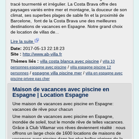
tracé tourmenté et irrégulier. La Costa Brava offre des
paysages variés entre mer et montagne, la douceur de son
climat, ses superbes plages de sable fin et la proximité de
Barcelone, font de la Costa Brava une des meilleures
destinations de vacances en Espagne. Notre grand choix
de location de villas de...
Lire la suite
Date:
2017-05-13 22:18:23
Site :
http://www.ab-villa.fr
Thèmes liés :
villa costa blanca avec piscine
/
villa 10
/
personnes espagne avec piscine
villa espagne piscine 12
/
espagne villa piscine mer
/
personnes
villa en espagne avec
piscine privee pas cher
Maison de vacances avec piscine en
Espagne | Location Espagne
Une maison de vacances avec piscine en Espagne:
vacances de rêve pour chacun
Une maison de vacances avec piscine en Espagne,
inondée de soleil, tout le monde rêve de telles vacances.
Grâce à Club Villamar vos rêves deviennent réalité : nous
offrons un large choix de 1600 locations de maisons de
vacances avec piscine dans les plus belles régions de la