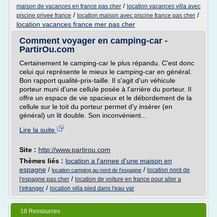
/
maison de vacances en france pas cher
location vacances villa avec
/
/
piscine privee france
location maison avec piscine france pas cher
location vacances france mer pas cher
Comment voyager en camping-car -
PartirOu.com
Certainement le camping-car le plus répandu. C'est donc
celui qui représente le mieux le camping-car en général.
Bon rapport qualité-prix-taille. Il s'agit d'un véhicule
porteur muni d'une cellule posée à l'arrière du porteur. Il
offre un espace de vie spacieux et le débordement de la
cellule sur le toit du porteur permet d'y insérer (en
général) un lit double. Son inconvénient...
Lire la suite
Site :
http://www.partirou.com
Thèmes liés :
location a l'annee d'une maison en
espagne
/
/
location nord de
location camping au nord de l'espagne
/
l'espagne pas cher
location de voiture en france pour aller a
/
l'etranger
location villa pied dans l'eau var
18 Ressources