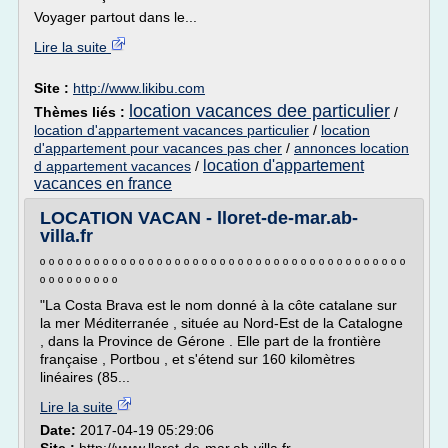
Voyager partout dans le...
Lire la suite
Site :
http://www.likibu.com
location vacances dee particulier
Thèmes liés :
/
location d'appartement vacances particulier
/
location
d'appartement pour vacances pas cher
/
annonces location
location d'appartement
d appartement vacances
/
vacances en france
LOCATION VACAN - lloret-de-mar.ab-
villa.fr
º º º º º º º º º º º º º º º º º º º º º º º º º º º º º º º º º º º º º º º º º
º º º º º º º º º
"La Costa Brava est le nom donné à la côte catalane sur
la mer Méditerranée , située au Nord-Est de la Catalogne
, dans la Province de Gérone . Elle part de la frontière
française , Portbou , et s'étend sur 160 kilomètres
linéaires (85...
Lire la suite
Date:
2017-04-19 05:29:06