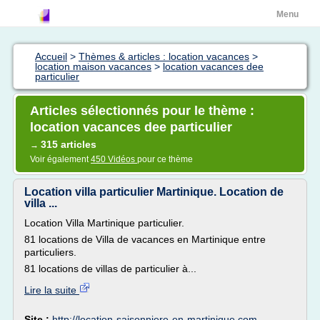
Menu
Accueil
>
Thèmes & articles : location vacances
>
location maison vacances
>
location vacances dee
particulier
Articles sélectionnés pour le thème :
location vacances dee particulier
315 articles
→
Voir également
450 Vidéos
pour ce thème
Location villa particulier Martinique. Location de
villa ...
Location Villa Martinique particulier.
81 locations de Villa de vacances en Martinique entre
particuliers.
81 locations de villas de particulier à...
Lire la suite
Site :
http://location-saisonniere-en-martinique.com