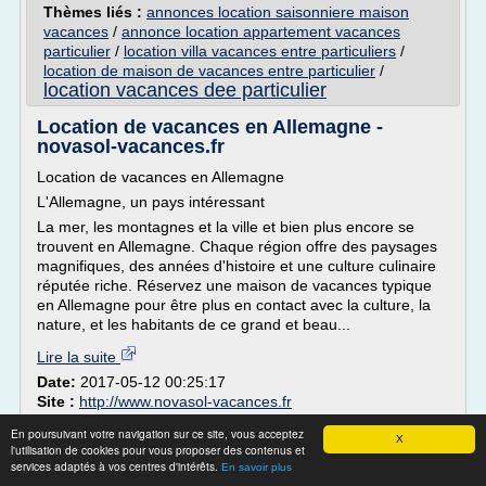
Thèmes liés :
annonces location saisonniere maison
vacances
/
annonce location appartement vacances
particulier
/
location villa vacances entre particuliers
/
location de maison de vacances entre particulier
/
location vacances dee particulier
Location de vacances en Allemagne -
novasol-vacances.fr
Location de vacances en Allemagne
L'Allemagne, un pays intéressant
La mer, les montagnes et la ville et bien plus encore se
trouvent en Allemagne. Chaque région offre des paysages
magnifiques, des années d'histoire et une culture culinaire
réputée riche. Réservez une maison de vacances typique
en Allemagne pour être plus en contact avec la culture, la
nature, et les habitants de ce grand et beau...
Lire la suite
Date:
2017-05-12 00:25:17
Site :
http://www.novasol-vacances.fr
location vacances dee particulier
Thèmes liés :
/
En poursuivant votre navigation sur ce site, vous acceptez
X
/
location maison de vacances en allemagne
location appartement de
l'utilisation de cookies pour vous proposer des contenus et
services adaptés à vos centres d'intérêts.
/
/
vacances en allemagne
location de vacances en allemagne
En savoir plus