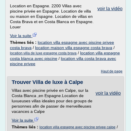
Location en Espagne. 2200 Villas avec
voir la vidéo
piscine privée en Espagne. Location de villa
ou maison en Espagne. Location de villas en
Costa Brava et en Costa Blanca en Espagne.
Louer
Voir la suite
Thèmes liés :
location villa espagne avec piscine privee
costa brava
/
location maison villa espagne costa brava
/
/
location villa espagne
location villa de luxe espagne costa brava
costa blanca avec piscine
/
location villa costa brava avec
piscine privee
Haut de page
Trouver Villa de luxe à Calpe
Villas avec piscine privée en Calpe, sur la
voir la vidéo
Costa Blanca ,en Espagne.Location de
luxueuses villas ideales pour des groups de
personnes afin de passer de merveilleuses
vacances a Calpe
Voir la suite
Thèmes liés :
/
location villa espagne avec piscine privee calpe