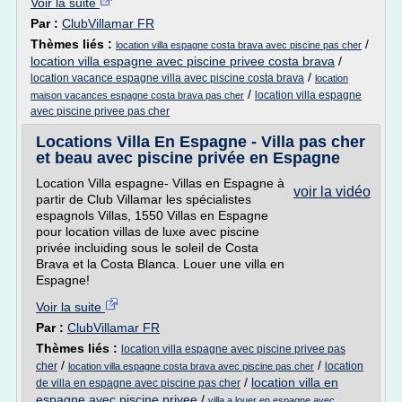
Voir la suite
Par :
ClubVillamar FR
Thèmes liés :
/
location villa espagne costa brava avec piscine pas cher
location villa espagne avec piscine privee costa brava
/
/
location vacance espagne villa avec piscine costa brava
location
/
location villa espagne
maison vacances espagne costa brava pas cher
avec piscine privee pas cher
Locations Villa En Espagne - Villa pas cher
et beau avec piscine privée en Espagne
Location Villa espagne- Villas en Espagne à
voir la vidéo
partir de Club Villamar les spécialistes
espagnols Villas, 1550 Villas en Espagne
pour location villas de luxe avec piscine
privée incluiding sous le soleil de Costa
Brava et la Costa Blanca. Louer une villa en
Espagne!
Voir la suite
Par :
ClubVillamar FR
Thèmes liés :
location villa espagne avec piscine privee pas
/
/
cher
location
location villa espagne costa brava avec piscine pas cher
/
location villa en
de villa en espagne avec piscine pas cher
espagne avec piscine privee
/
villa a louer en espagne avec