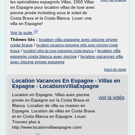
les spécialistes espagnols Villas, 1550 Villas
en Espagne pour location villas de luxe avec
piscine privée incluiding sous le soleil de
Costa Brava et la Costa Blanca. Louer une
villa en Espagne!
Voir la suite
Thèmes liés :
location villa espagne avec piscine privee
costa brava
/
location vacance espagne villa avec piscine costa
/
/
location villa
brava
location villa de luxe espagne costa blanca
espagne costa blanca avec piscine
/
location vacances villa
avec piscine privee espagne
Haut de page
Location Vacances En Espagne - Villas en
Espagne - LocationsVillaEspagne
Location en Espagne. Villas avec piscine
voir la vidéo
privée en Espagne sur la Costa Brava et
Blanca. Location de villa ou maison en
Espagne. Location de villas en Costa Brava
et en Costa Blanca en Espagne. Louer.
Trouvez plus à
http://www.locationvillaespagne.com/