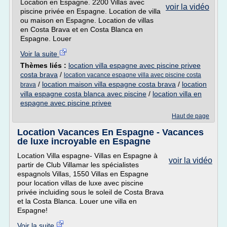
Location en Espagne. 2200 Villas avec
voir la vidéo
piscine privée en Espagne. Location de villa
ou maison en Espagne. Location de villas
en Costa Brava et en Costa Blanca en
Espagne. Louer
Voir la suite
Thèmes liés :
location villa espagne avec piscine privee
costa brava
/
location vacance espagne villa avec piscine costa
/
location maison villa espagne costa brava
/
location
brava
villa espagne costa blanca avec piscine
/
location villa en
espagne avec piscine privee
Haut de page
Location Vacances En Espagne - Vacances
de luxe incroyable en Espagne
Location Villa espagne- Villas en Espagne à
voir la vidéo
partir de Club Villamar les spécialistes
espagnols Villas, 1550 Villas en Espagne
pour location villas de luxe avec piscine
privée incluiding sous le soleil de Costa Brava
et la Costa Blanca. Louer une villa en
Espagne!
Voir la suite