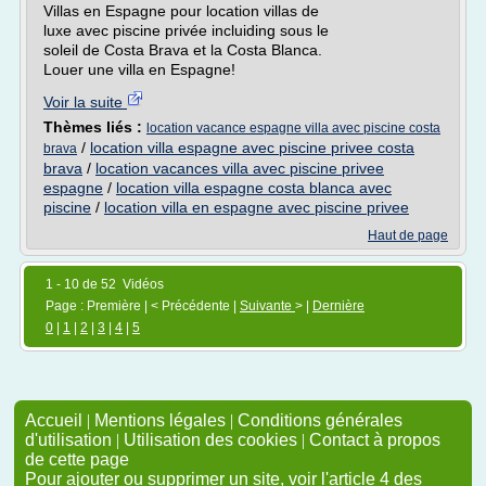
Villas en Espagne pour location villas de
luxe avec piscine privée incluiding sous le
soleil de Costa Brava et la Costa Blanca.
Louer une villa en Espagne!
Voir la suite
Thèmes liés :
location vacance espagne villa avec piscine costa
/
location villa espagne avec piscine privee costa
brava
brava
/
location vacances villa avec piscine privee
espagne
/
location villa espagne costa blanca avec
piscine
/
location villa en espagne avec piscine privee
Haut de page
1 - 10 de 52 Vidéos
Page : Première | < Précédente |
Suivante
> |
Dernière
0
|
1
|
2
|
3
|
4
|
5
Accueil
|
Mentions légales
|
Conditions générales
d'utilisation
|
Utilisation des cookies
|
Contact à propos
de cette page
Pour ajouter ou supprimer un site, voir l'article 4 des