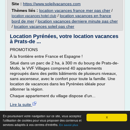
Site :
https://www.soleilvacances.com
Thèmes liés :
location vacances france mer pas cher
/
/
location vacances en france
location vacances hotel club
bord de mer
/
location vacances derniere minute pas cher
/
location vacances soleil pas cher
Location Pyrénées, votre location vacances
à Prats-de ...
PROMOTIONS
À la frontière entre France et Espagne !
Situé dans un parc de 2 ha, à 300 m du bourg de Prats-de-
Mollo, le VVF Villages comprend 40 appartements
regroupés dans des petits bâtiments de plusieurs niveaux,
sans ascenseur, avec le confort pour toute la famille. Une
location de vacances dans les Pyrénées idéale pour
sillonner la région.
Chaque appartement du village dispose d'un...
Lire la suite
En poursuivant votre navigation sur ce site, vous acceptez
Site :
http://www.vvf-villages.fr
X
l'utilisation de cookies pour vous proposer des contenus et
Thèmes liés :
/
location vacances d'ete dans les hautes pyrenees
services adaptés à vos centres d'intérêts.
En savoir plus
location de vacances pyrenees
/
location vacances dans les