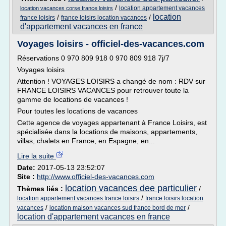
/
location appartement vacances
location vacances corse france loisirs
location
/
/
france loisirs
france loisirs location vacances
d'appartement vacances en france
Voyages loisirs - officiel-des-vacances.com
Réservations 0 970 809 918 0 970 809 918 7j/7
Voyages loisirs
Attention ! VOYAGES LOISIRS a changé de nom : RDV sur
FRANCE LOISIRS VACANCES pour retrouver toute la
gamme de locations de vacances !
Pour toutes les locations de vacances
Cette agence de voyages appartenant à France Loisirs, est
spécialisée dans la locations de maisons, appartements,
villas, chalets en France, en Espagne, en...
Lire la suite
Date:
2017-05-13 23:52:07
Site :
http://www.officiel-des-vacances.com
location vacances dee particulier
Thèmes liés :
/
/
location appartement vacances france loisirs
france loisirs location
/
/
vacances
location maison vacances sud france bord de mer
location d'appartement vacances en france