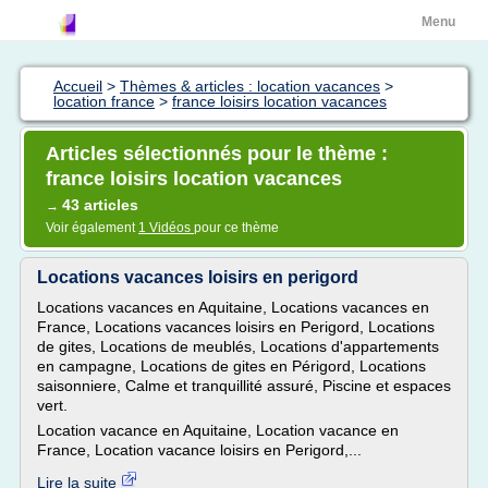
Menu
Accueil
>
Thèmes & articles : location vacances
>
location france
>
france loisirs location vacances
Articles sélectionnés pour le thème :
france loisirs location vacances
43 articles
→
Voir également
1 Vidéos
pour ce thème
Locations vacances loisirs en perigord
Locations vacances en Aquitaine, Locations vacances en
France, Locations vacances loisirs en Perigord, Locations
de gites, Locations de meublés, Locations d'appartements
en campagne, Locations de gites en Périgord, Locations
saisonniere, Calme et tranquillité assuré, Piscine et espaces
vert.
Location vacance en Aquitaine, Location vacance en
France, Location vacance loisirs en Perigord,...
Lire la suite