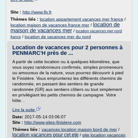
Site :
http://www.flv.fr
Thèmes liés :
location appartement vacances mer france
/
location de
location maison de vacances france mer
/
maison de vacances mer
/
location vacances mer nord
/
location de vacances mer du nord
france
Location de vacances pour 2 personnes à
PENMARC'H près de ...
A partir de cette location ou à quelques kilomètres, que
vous soyez randonneurs confirmés, simples promeneurs
ou amoureux de la nature, vous pourrez découvrir à pied
le Finistère. Vous emprunterez les différents chemins de
randonnée, en passant des sentiers de grande
randonnée (GR) aux sentiers côtiers ou tout simplement
en privilégiant les petits chemins de campagne. Votre
hôte...
Lire la suite
Date:
2017-05-14 03:06:07
Site :
http://www.gites-finistere.com
Thèmes liés :
vacances location maison bord de mer
/
location vacances pour cet ete
/
gite location vacances