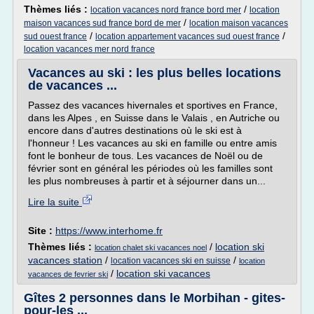
Thèmes liés :
/
location vacances nord france bord mer
location
/
maison vacances sud france bord de mer
location maison vacances
/
/
sud ouest france
location appartement vacances sud ouest france
location vacances mer nord france
Vacances au ski : les plus belles locations
de vacances ...
Passez des vacances hivernales et sportives en France,
dans les Alpes , en Suisse dans le Valais , en Autriche ou
encore dans d'autres destinations où le ski est à
l'honneur ! Les vacances au ski en famille ou entre amis
font le bonheur de tous. Les vacances de Noël ou de
février sont en général les périodes où les familles sont
les plus nombreuses à partir et à séjourner dans un...
Lire la suite
Site :
https://www.interhome.fr
Thèmes liés :
/
location ski
location chalet ski vacances noel
vacances station
/
/
location vacances ski en suisse
location
/
location ski vacances
vacances de fevrier ski
Gîtes 2 personnes dans le Morbihan - gites-
pour-les ...