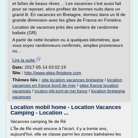
et faîtes de beaux rêves ... Les vacances c'est aussi fait
pour se reposer, alors profitez de bonnes nuits dans un
grand lit. En vacances en Bretagne, dormez dans un lit de
grande dimension avec les gîtes de France en Finistère.
Location de vacances près des sentiers de randonnée
balisés (GR)
A partir de cette location ou à quelques kilomètres, que
vous soyez randonneurs confirmés, simples promeneurs
ou...
Lire la suite
Date:
2017-05-14 03:02:19
Site :
http://www.gites-finistere.com
Thèmes liés :
gite location vacances bretagne
/
location
vacances en france bord de mer
/
gites france location
vacances
/
/
location bretagne
location gite bord de mer france
vacances
Location mobil home - Location Vacances
Camping - Location ...
Vacances camping Ile de Ré
L'Île de Ré vivait encore à l'écart, il y a trente ans,
aujourd'hui, elle se classe parmi les zones balnéaires les