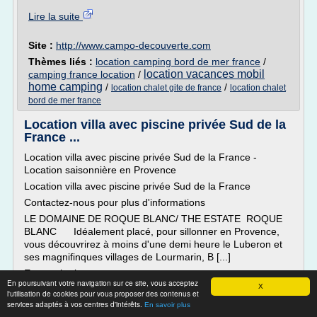
Lire la suite
Site :
http://www.campo-decouverte.com
Thèmes liés :
location camping bord de mer france
/
location vacances mobil
camping france location
/
home camping
/
/
location chalet gite de france
location chalet
bord de mer france
Location villa avec piscine privée Sud de la
France ...
Location villa avec piscine privée Sud de la France -
Location saisonnière en Provence
Location villa avec piscine privée Sud de la France
Contactez-nous pour plus d'informations
LE DOMAINE DE ROQUE BLANC/ THE ESTATE ROQUE
BLANC Idéalement placé, pour sillonner en Provence,
vous découvrirez à moins d'une demi heure le Luberon et
ses magnifinques villages de Lourmarin, B [...]
En savoir plus contactez-nous
En poursuivant votre navigation sur ce site, vous acceptez
X
Le domaine Roqueblanc situé à la Roque d'Antheron, vous
l'utilisation de cookies pour vous proposer des contenus et
propose la location de maison de vacances avec piscine à
services adaptés à vos centres d'intérêts.
En savoir plus
proximité du Luberon. La situation géographique du