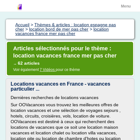
Menu
Accueil
>
Thèmes & articles : location espagne pas
cher
>
location bord de mer pas cher
>
location
vacances france mer pas cher
Articles sélectionnés pour le thème :
location vacances france mer pas cher
62 articles
→
Voir également
7 Vidéos
pour ce thème
Locations vacances en France - vacances
particulier ...
Dernières recherches de locations vacances
Sur OOVacances vous trouvez les meilleures offres de
location vacances et une sélection de voyages sejours ,
hotels, circuits, croisières, vols, location de voiture.
OOVacances est destiné à ceux qui recherchent des
locations de vacances que ce soit une location maison
vacances et location chalet ou location villa vacances,
location gite ou location de chambre d'hotes ou location