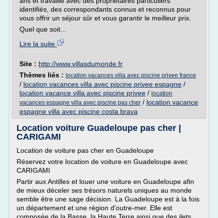
ans et travaille avec des propriétaires particuliers
identifiés, des correspondants connus et reconnus pour
vous offrir un séjour sûr et vous garantir le meilleur prix.
Quel que soit...
Lire la suite
Site :
http://www.villasdumonde.fr
Thèmes liés :
location vacances villa avec piscine privee france
/
location vacances villa avec piscine privee espagne
/
location vacance villa avec piscine privee
/
location
/
location vacance
vacances espagne villa avec piscine pas cher
espagne villa avec piscine costa brava
Location voiture Guadeloupe pas cher |
CARIGAMI
Location de voiture pas cher en Guadeloupe
Réservez votre location de voiture en Guadeloupe avec
CARIGAMI
Partir aux Antilles et louer une voiture en Guadeloupe afin
de mieux déceler ses trésors naturels uniques au monde
semble être une sage décision. La Guadeloupe est à la fois
un département et une région d'outre-mer. Elle est
composée de la Basse, la Haute Terre ainsi que des ilets