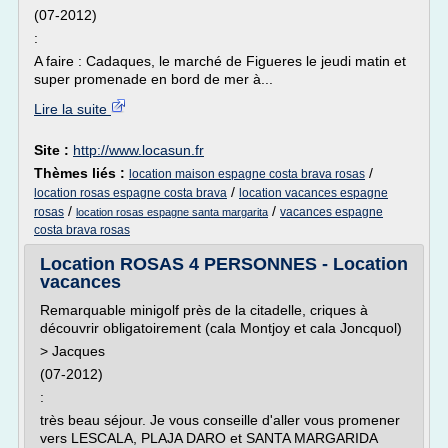
(07-2012)
:
A faire : Cadaques, le marché de Figueres le jeudi matin et
super promenade en bord de mer à...
Lire la suite
Site :
http://www.locasun.fr
Thèmes liés :
/
location maison espagne costa brava rosas
/
location rosas espagne costa brava
location vacances espagne
/
/
rosas
vacances espagne
location rosas espagne santa margarita
costa brava rosas
Location ROSAS 4 PERSONNES - Location
vacances
Remarquable minigolf près de la citadelle, criques à
découvrir obligatoirement (cala Montjoy et cala Joncquol)
> Jacques
(07-2012)
:
très beau séjour. Je vous conseille d'aller vous promener
vers LESCALA, PLAJA DARO et SANTA MARGARIDA