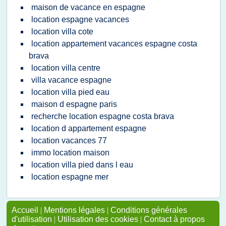
maison de vacance en espagne
location espagne vacances
location villa cote
location appartement vacances espagne costa
brava
location villa centre
villa vacance espagne
location villa pied eau
maison d espagne paris
recherche location espagne costa brava
location d appartement espagne
location vacances 77
immo location maison
location villa pied dans l eau
location espagne mer
Accueil
|
Mentions légales
|
Conditions générales
d'utilisation
|
Utilisation des cookies
|
Contact à propos