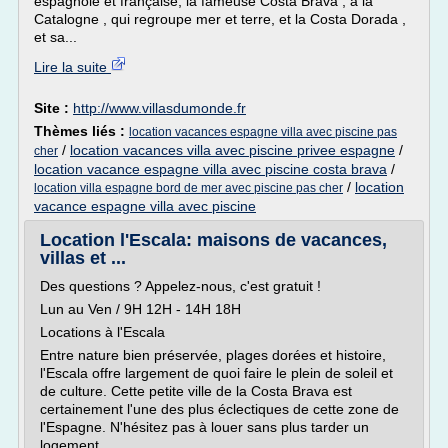
espagnole et française, la fameuse Costa Brava , à la
Catalogne , qui regroupe mer et terre, et la Costa Dorada ,
et sa...
Lire la suite
Site :
http://www.villasdumonde.fr
Thèmes liés :
location vacances espagne villa avec piscine pas
/
location vacances villa avec piscine privee espagne
/
cher
location vacance espagne villa avec piscine costa brava
/
/
location
location villa espagne bord de mer avec piscine pas cher
vacance espagne villa avec piscine
Location l'Escala: maisons de vacances,
villas et ...
Des questions ? Appelez-nous, c'est gratuit !
Lun au Ven / 9H 12H - 14H 18H
Locations à l'Escala
Entre nature bien préservée, plages dorées et histoire,
l'Escala offre largement de quoi faire le plein de soleil et
de culture. Cette petite ville de la Costa Brava est
certainement l'une des plus éclectiques de cette zone de
l'Espagne. N'hésitez pas à louer sans plus tarder un
logement...