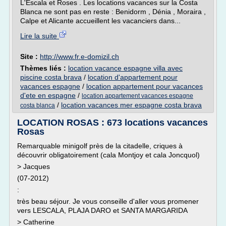
L'Escala et Roses . Les locations vacances sur la Costa
Blanca ne sont pas en reste : Benidorm , Dénia , Moraira ,
Calpe et Alicante accueillent les vacanciers dans...
Lire la suite
Site :
http://www.fr.e-domizil.ch
Thèmes liés :
location vacance espagne villa avec
piscine costa brava
/
location d'appartement pour
vacances espagne
/
location appartement pour vacances
d'ete en espagne
/
location appartement vacances espagne
/
location vacances mer espagne costa brava
costa blanca
LOCATION ROSAS : 673 locations vacances
Rosas
Remarquable minigolf près de la citadelle, criques à
découvrir obligatoirement (cala Montjoy et cala Joncquol)
> Jacques
(07-2012)
:
très beau séjour. Je vous conseille d'aller vous promener
vers LESCALA, PLAJA DARO et SANTA MARGARIDA
> Catherine