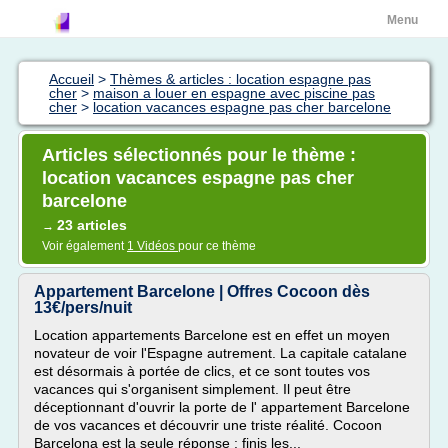
Menu
Accueil
>
Thèmes & articles : location espagne pas
cher
>
maison a louer en espagne avec piscine pas
cher
>
location vacances espagne pas cher barcelone
Articles sélectionnés pour le thème :
location vacances espagne pas cher
barcelone
23 articles
→
Voir également
1 Vidéos
pour ce thème
Appartement Barcelone | Offres Cocoon dès
13€/pers/nuit
Location appartements Barcelone est en effet un moyen
novateur de voir l'Espagne autrement. La capitale catalane
est désormais à portée de clics, et ce sont toutes vos
vacances qui s'organisent simplement. Il peut être
déceptionnant d'ouvrir la porte de l' appartement Barcelone
de vos vacances et découvrir une triste réalité. Cocoon
Barcelona est la seule réponse : finis les...