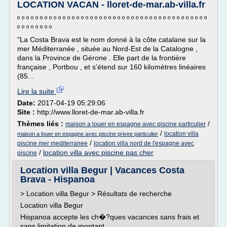
LOCATION VACAN - lloret-de-mar.ab-villa.fr
º º º º º º º º º º º º º º º º º º º º º º º º º º º º º º º º º º º º º º º º º º
º º º º º º º º
"La Costa Brava est le nom donné à la côte catalane sur la
mer Méditerranée , située au Nord-Est de la Catalogne ,
dans la Province de Gérone . Elle part de la frontière
française , Portbou , et s'étend sur 160 kilomètres linéaires
(85...
Lire la suite
Date:
2017-04-19 05:29:06
Site :
http://www.lloret-de-mar.ab-villa.fr
Thèmes liés :
/
maison a louer en espagne avec piscine particulier
/
location villa
maison a louer en espagne avec piscine privee particulier
/
piscine mer mediterranee
location villa nord de l'espagne avec
/
location villa avec piscine pas cher
piscine
Location villa Begur | Vacances Costa
Brava - Hispanoa
> Location villa Begur > Résultats de recherche
Location villa Begur
Hispanoa accepte les ch�?ques vacances sans frais et
sans limitation de montant