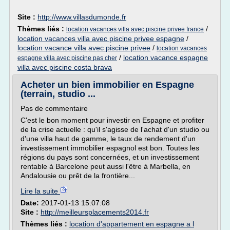
Site :
http://www.villasdumonde.fr
Thèmes liés :
/
location vacances villa avec piscine privee france
location vacances villa avec piscine privee espagne
/
location vacance villa avec piscine privee
/
location vacances
/
location vacance espagne
espagne villa avec piscine pas cher
villa avec piscine costa brava
Acheter un bien immobilier en Espagne
(terrain, studio ...
Pas de commentaire
C'est le bon moment pour investir en Espagne et profiter
de la crise actuelle : qu'il s'agisse de l'achat d'un studio ou
d'une villa haut de gamme, le taux de rendement d'un
investissement immobilier espagnol est bon. Toutes les
régions du pays sont concernées, et un investissement
rentable à Barcelone peut aussi l'être à Marbella, en
Andalousie ou prêt de la frontière...
Lire la suite
Date:
2017-01-13 15:07:08
Site :
http://meilleursplacements2014.fr
Thèmes liés :
location d'appartement en espagne a l