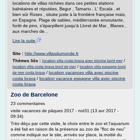
locations de villas nichées dans ces petites stations
balnéaires et réputées, Begur , Tamariu , L' Escala , et
bien sûr Roses , située juste à la frontière française mais,
en Espagne. Plage de sables, méditerranée envoutante,
forêt de pins, s'éparpillent jusqu'à Lloret de Mar , Blanes ,
aux marches de...
Lire la suite
Site :
http://www.villasdumonde.fr
Thèmes liés :
/
location villa costa brava avec piscine bord mer
/
location villa costa brava bord de mer
location villa espagne bord
/
location vacances villa avec piscine
de mer costa brava
costa brava
/
location vacance espagne villa avec piscine
costa brava
Zoo de Barcelone
23 commentaires
visite vacances de pâques 2017 - not31 (13 avr 2017 -
09:34)
Très déçu par cette visite, le choix entre le zoo et l'aquarium
a été fait en raison de la présence au zoo de "floc de neu"
comme indiqué sur le site, arrivés sur place, la moitié du