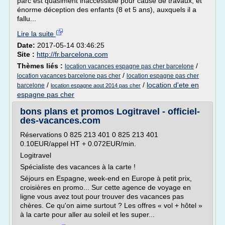
parc est quasiment inaccessible pour cause de travaux, et
énorme déception des enfants (8 et 5 ans), auxquels il a
fallu...
Lire la suite
Date:
2017-05-14 03:46:25
Site :
http://fr.barcelona.com
Thèmes liés :
/
location vacances espagne pas cher barcelone
/
location vacances barcelone pas cher
location espagne pas cher
/
/
location d'ete en
barcelone
location espagne aout 2014 pas cher
espagne pas cher
bons plans et promos Logitravel - officiel-
des-vacances.com
Réservations 0 825 213 401 0 825 213 401
0.10EUR/appel HT + 0.072EUR/min.
Logitravel
Spécialiste des vacances à la carte !
Séjours en Espagne, week-end en Europe à petit prix,
croisières en promo... Sur cette agence de voyage en
ligne vous avez tout pour trouver des vacances pas
chères. Ce qu'on aime surtout ? Les offres « vol + hôtel »
à la carte pour aller au soleil et les super...