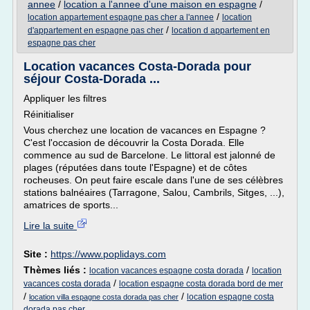
annee
/
location a l'annee d'une maison en espagne
/
/
location appartement espagne pas cher a l'annee
location
/
d'appartement en espagne pas cher
location d appartement en
espagne pas cher
Location vacances Costa-Dorada pour
séjour Costa-Dorada ...
Appliquer les filtres
Réinitialiser
Vous cherchez une location de vacances en Espagne ?
C'est l'occasion de découvrir la Costa Dorada. Elle
commence au sud de Barcelone. Le littoral est jalonné de
plages (réputées dans toute l'Espagne) et de côtes
rocheuses. On peut faire escale dans l'une de ses célèbres
stations balnéaires (Tarragone, Salou, Cambrils, Sitges, ...),
amatrices de sports...
Lire la suite
Site :
https://www.poplidays.com
Thèmes liés :
/
location vacances espagne costa dorada
location
/
vacances costa dorada
location espagne costa dorada bord de mer
/
/
location espagne costa
location villa espagne costa dorada pas cher
dorada pas cher