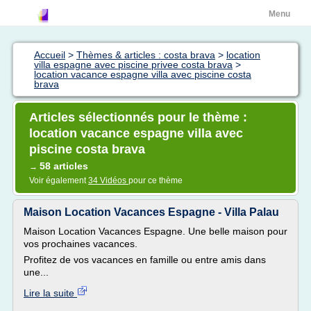
Menu
Accueil
>
Thèmes & articles : costa brava
>
location
villa espagne avec piscine privee costa brava
>
location vacance espagne villa avec piscine costa
brava
Articles sélectionnés pour le thème :
location vacance espagne villa avec
piscine costa brava
58 articles
→
Voir également
34 Vidéos
pour ce thème
Maison Location Vacances Espagne - Villa Palau
Maison Location Vacances Espagne. Une belle maison pour
vos prochaines vacances.
Profitez de vos vacances en famille ou entre amis dans
une...
Lire la suite