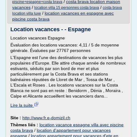
/
costa brava location maison
piscine+espagne+costa brava
vacances
/
/
location villa 15 personnes costa brava
costa brava
/
location vacances en espagne avec
location villa luxe
piscine costa brava
Location vacances - - Espagne
Location vacances Espagne
Évaluation des locations vacances: 4,11 / 5 de moyenne
générale. Évaluées par 27767 personnes
L'Espagne est l'une des destinations de vacances les plus
populaires d'Europe. Elle attire chaque année de nombreux
estivants, séduits par son bord de mer et plus
particulièrement par la Costa Brava et ses stations
balnéaires réputées de Lloret de Mar , Tossa de Mar ,
L'Escala et Roses . Les locations vacances sur la Costa
Blanca ne sont pas en reste : Benidorm , Dénia , Moraira ,
Calpe et Alicante accueillent les vacanciers dans...
Lire la suite
Site :
http://www.fr.e-domizil.ch
Thèmes liés :
location vacance espagne villa avec piscine
costa brava
/
location d'appartement pour vacances
espagne
/
location appartement pour vacances d'ete en