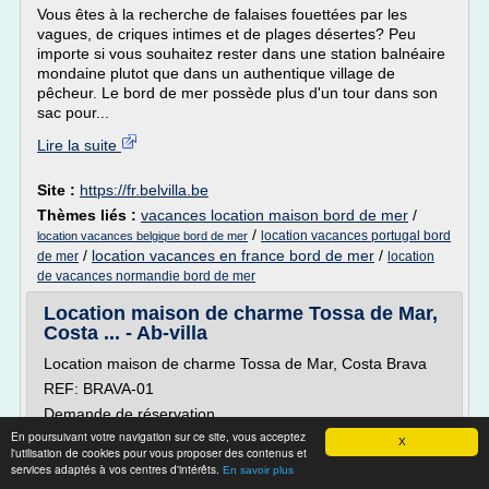
Vous êtes à la recherche de falaises fouettées par les
vagues, de criques intimes et de plages désertes? Peu
importe si vous souhaitez rester dans une station balnéaire
mondaine plutot que dans un authentique village de
pêcheur. Le bord de mer possède plus d'un tour dans son
sac pour...
Lire la suite
Site :
https://fr.belvilla.be
Thèmes liés :
vacances location maison bord de mer
/
/
location vacances portugal bord
location vacances belgique bord de mer
/
location vacances en france bord de mer
/
de mer
location
de vacances normandie bord de mer
Location maison de charme Tossa de Mar,
Costa ... - Ab-villa
Location maison de charme Tossa de Mar, Costa Brava
REF: BRAVA-01
Demande de réservation
En poursuivant votre navigation sur ce site, vous acceptez
Description
X
l'utilisation de cookies pour vous proposer des contenus et
Maison de charme avec piscine privée et vue sur la mer
services adaptés à vos centres d'intérêts.
En savoir plus
idéalement située entre Lloret et Tossa de Mar, à