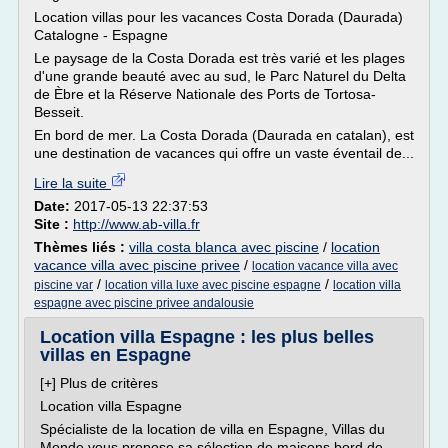
Location villas pour les vacances Costa Dorada (Daurada)
Catalogne - Espagne
Le paysage de la Costa Dorada est très varié et les plages
d'une grande beauté avec au sud, le Parc Naturel du Delta
de Èbre et la Réserve Nationale des Ports de Tortosa-
Besseit.
En bord de mer. La Costa Dorada (Daurada en catalan), est
une destination de vacances qui offre un vaste éventail de...
Lire la suite
Date:
2017-05-13 22:37:53
Site :
http://www.ab-villa.fr
Thèmes liés :
villa costa blanca avec piscine
/
location
vacance villa avec piscine privee
/
location vacance villa avec
/
/
piscine var
location villa luxe avec piscine espagne
location villa
espagne avec piscine privee andalousie
Location villa Espagne : les plus belles
villas en Espagne
[+] Plus de critères
Location villa Espagne
Spécialiste de la location de villa en Espagne, Villas du
Monde vous propose sa sélection de maisons bord de