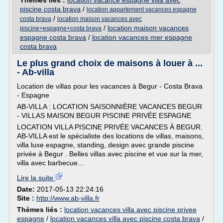
Thèmes liés :
location vacance espagne villa avec
piscine costa brava
/
location appartement vacances espagne
/
costa brava
location maison vacances avec
/
location maison vacances
piscine+espagne+costa brava
espagne costa brava
/
location vacances mer espagne
costa brava
Le plus grand choix de maisons à louer à ...
- Ab-villa
Location de villas pour les vacances à Begur - Costa Brava
- Espagne
AB-VILLA : LOCATION SAISONNIÈRE VACANCES BEGUR
- VILLAS MAISON BEGUR PISCINE PRIVÉE ESPAGNE
LOCATION VILLA PISCINE PRIVÉE VACANCES À BEGUR.
AB-VILLA est le spécialiste des locations de villas, maisons,
villa luxe espagne, standing, design avec grande piscine
privée à Begur . Belles villas avec piscine et vue sur la mer,
villa avec barbecue...
Lire la suite
Date:
2017-05-13 22:24:16
Site :
http://www.ab-villa.fr
Thèmes liés :
location vacances villa avec piscine privee
espagne
/
location vacances villa avec piscine costa brava
/