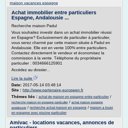
maison vacances espagne
Achat immobilier entre particuliers
Espagne, Andalousie ...
Recherche maison Padul
Vous souhaitez investir dans un achat immobilier réussi
en Espagne? Exclusivement de particulier à particulier,
vous serez charmé par cette maison située à Padul en
Andalousie. Elle est en vente 100% entre particuliers.
Contactez directement le vendeur et économisez la
commission à la vente. Téléphone du propriétaire
particulier : 0034666125901
Accédez au dossier...
Lire la suite
Date:
2017-05-14 03:48:14
Site :
http://www.partenaire-europeen.fr
Thèmes liés :
/
achat de maison en espagne entre particulier
/
recherche maison en espagne particulier
achat maison espagne
/
/
recherche achat maison en espagne
maison a louer
andalousie
en espagne avec piscine particulier
Amivac - locations vacances, annonces de
particuliers ...