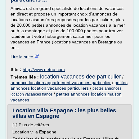
Amivac est un grand spécialiste de locations de vacances
en direct et propose un important choix d'annonces de
locations saisonnières proposées par les particuliers; plus
de 20.000 petites annonces de location vacances à la mer
ou à la montagne et plus de 100.000 photos pour trouver
rapidement votre hébergement saisonnier pour les
vacances en France (locations vacances en Bretagne ou
en...
Lire la suite
Site :
http://www.netoo.com
location vacances dee particulier
Thèmes liés :
/
annonce location appartement vacances particulier
/
petites
annonces location vacances particuliers
/
petites annonces
/
petites annonces location maison
location vacances france
vacances
Location villa Espagne : les plus belles
villas en Espagne
[+] Plus de critères
Location villa Espagne