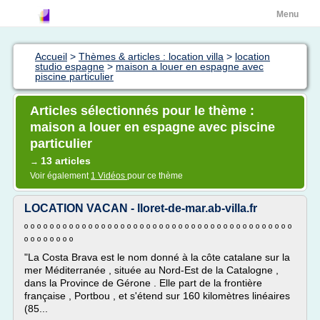
Menu
Accueil
>
Thèmes & articles : location villa
>
location
studio espagne
>
maison a louer en espagne avec
piscine particulier
Articles sélectionnés pour le thème :
maison a louer en espagne avec piscine
particulier
13 articles
→
Voir également
1 Vidéos
pour ce thème
LOCATION VACAN - lloret-de-mar.ab-villa.fr
º º º º º º º º º º º º º º º º º º º º º º º º º º º º º º º º º º º º º º º º º º
º º º º º º º º
"La Costa Brava est le nom donné à la côte catalane sur la
mer Méditerranée , située au Nord-Est de la Catalogne ,
dans la Province de Gérone . Elle part de la frontière
française , Portbou , et s'étend sur 160 kilomètres linéaires
(85...