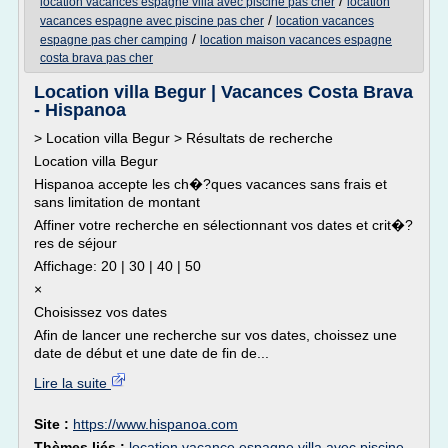
/
location vacances espagne villa avec piscine pas cher
location
/
vacances espagne avec piscine pas cher
location vacances
/
espagne pas cher camping
location maison vacances espagne
costa brava pas cher
Location villa Begur | Vacances Costa Brava
- Hispanoa
> Location villa Begur > Résultats de recherche
Location villa Begur
Hispanoa accepte les ch�?ques vacances sans frais et
sans limitation de montant
Affiner votre recherche en sélectionnant vos dates et crit�?
res de séjour
Affichage: 20 | 30 | 40 | 50
×
Choisissez vos dates
Afin de lancer une recherche sur vos dates, choissez une
date de début et une date de fin de...
Lire la suite
Site :
https://www.hispanoa.com
Thèmes liés :
location vacance espagne villa avec piscine