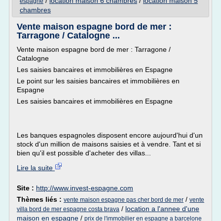
/
location maison 6 chambres
/
location maison 5
espagne
chambres
Vente maison espagne bord de mer :
Tarragone / Catalogne ...
Vente maison espagne bord de mer : Tarragone /
Catalogne
Les saisies bancaires et immobilières en Espagne
Le point sur les saisies bancaires et immobilières en
Espagne
Les saisies bancaires et immobilières en Espagne
Les banques espagnoles disposent encore aujourd'hui d'un
stock d'un million de maisons saisies et à vendre. Tant et si
bien qu'il est possible d'acheter des villas...
Lire la suite
Site :
http://www.invest-espagne.com
Thèmes liés :
/
vente maison espagne pas cher bord de mer
vente
/
location a l'annee d'une
villa bord de mer espagne costa brava
maison en espagne
/
prix de l'immobilier en espagne a barcelone