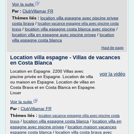
Voir la suite
Par :
ClubVillamar FR
Thèmes liés :
location villa espagne avec piscine privee
costa brava
/
location vacance espagne villa avec piscine costa
/
location villa espagne costa blanca avec piscine
/
brava
location villa en espagne avec piscine privee
/
location
villa espagne costa blanca
Haut de page
Location villa espagne - Villas de vacances
en Costa Blanca
Location en Espagne. 2200 Villas avec
voir la vidéo
piscine privée en Espagne. Location de villa
ou maison en Espagne. Location de villas en
Costa Brava et en Costa Blanca en Espagne.
Louer
Voir la suite
Par :
ClubVillamar FR
Thèmes liés :
location vacance espagne villa avec piscine costa
/
location villa espagne costa blanca
/
location villa en
brava
espagne avec piscine privee
/
location maison vacances
espagne costa blanca
/
location villa costa brava avec