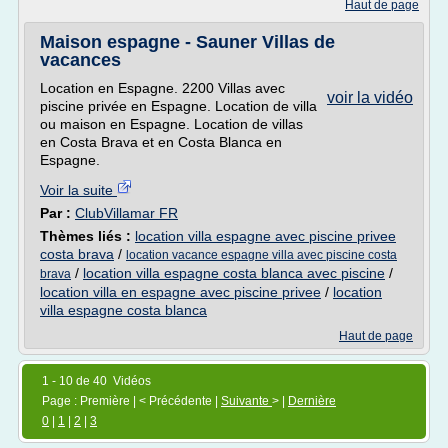
Haut de page
Maison espagne - Sauner Villas de
vacances
Location en Espagne. 2200 Villas avec
voir la vidéo
piscine privée en Espagne. Location de villa
ou maison en Espagne. Location de villas
en Costa Brava et en Costa Blanca en
Espagne.
Voir la suite
Par :
ClubVillamar FR
Thèmes liés :
location villa espagne avec piscine privee
costa brava
/
location vacance espagne villa avec piscine costa
/
location villa espagne costa blanca avec piscine
/
brava
location villa en espagne avec piscine privee
/
location
villa espagne costa blanca
Haut de page
1 - 10 de 40 Vidéos
Page : Première | < Précédente |
Suivante
> |
Dernière
0
|
1
|
2
|
3