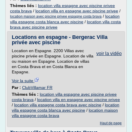
Thèmes liés :
location villa espagne avec piscine privee
costa brava
/
location villa en espagne avec piscine privee
/
/
location
location maison avec piscine privee espagne costa brava
villa espagne costa blanca avec piscine
/
location villa costa
brava avec piscine privee
Locations en espagne - Bergerac Villa
privée avec piscine
Location en Espagne. 2200 Villas avec
voir la vidéo
piscine privée en Espagne. Location de villa
ou maison en Espagne. Location de villas
en Costa Brava et en Costa Blanca en
Espagne.
Voir la suite
Par :
ClubVillamar FR
Thèmes liés :
location villa espagne avec piscine privee
costa brava
/
location villa en espagne avec piscine privee
/
location villa espagne costa brava avec piscine
/
location
villa espagne costa blanca avec piscine
/
location maison
villa espagne costa brava
Haut de page