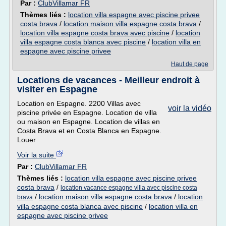
Par :
ClubVillamar FR
Thèmes liés :
location villa espagne avec piscine privee
costa brava
/
location maison villa espagne costa brava
/
location villa espagne costa brava avec piscine
/
location
villa espagne costa blanca avec piscine
/
location villa en
espagne avec piscine privee
Haut de page
Locations de vacances - Meilleur endroit à
visiter en Espagne
Location en Espagne. 2200 Villas avec
voir la vidéo
piscine privée en Espagne. Location de villa
ou maison en Espagne. Location de villas en
Costa Brava et en Costa Blanca en Espagne.
Louer
Voir la suite
Par :
ClubVillamar FR
Thèmes liés :
location villa espagne avec piscine privee
costa brava
/
location vacance espagne villa avec piscine costa
/
location maison villa espagne costa brava
/
location
brava
villa espagne costa blanca avec piscine
/
location villa en
espagne avec piscine privee