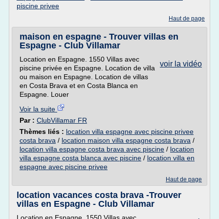
piscine privee
Haut de page
maison en espagne - Trouver villas en
Espagne - Club Villamar
Location en Espagne. 1550 Villas avec
voir la vidéo
piscine privée en Espagne. Location de villa
ou maison en Espagne. Location de villas
en Costa Brava et en Costa Blanca en
Espagne. Louer
Voir la suite
Par :
ClubVillamar FR
Thèmes liés :
location villa espagne avec piscine privee
costa brava
/
location maison villa espagne costa brava
/
location villa espagne costa brava avec piscine
/
location
villa espagne costa blanca avec piscine
/
location villa en
espagne avec piscine privee
Haut de page
location vacances costa brava -Trouver
villas en Espagne - Club Villamar
Location en Espagne. 1550 Villas avec