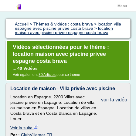
Menu
Accueil
>
Thèmes & vidéos : costa brava
>
location villa
espagne avec piscine privee costa brava
>
location
maison avec piscine privee espagne costa brava
Vidéos sélectionnées pour le thème :
location maison avec piscine privee
espagne costa brava
40 Vidéos
→
Voir également
30 Articles
pour ce thème
Location de maison - Villa privée avec piscine
Location en Espagne. 2200 Villas avec
voir la vidéo
piscine privée en Espagne. Location de villa
ou maison en Espagne. Location de villas en
Costa Brava et en Costa Blanca en Espagne.
Louer
Voir la suite
Par :
ClubVillamar FR